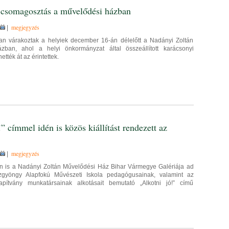
 csomagosztás a művelődési házban
megjegyzés
|
n várakoztak a helyiek december 16-án délelőtt a Nadányi Zoltán
zban, ahol a helyi önkormányzat által összeállított karácsonyi
tték át az érintettek.
” címmel idén is közös kiállítást rendezett az
megjegyzés
|
 is a Nadányi Zoltán Művelődési Ház Bihar Vármegye Galériája ad
azgyöngy Alapfokú Művészeti Iskola pedagógusainak, valamint az
apítvány munkatársainak alkotásait bemutató „Alkotni jó!” című