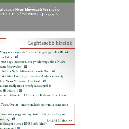
ül baba a Nyári Művészeti Fesztiválon
026-07-16
| Városi hírek |
|
megjegyzés
Magyar menyegzőtől a táncházig – így telt a Bihari
um Estéje
|
mor nagy dózisban, avagy Álomügyelet a Nyári
zeti Fesztiválon
|
l baba a Nyári Művészeti Fesztiválon
|
Sakk Matt Company és Szulák Andrea koncertje
tta a Nyári Művészeti Fesztivált
|
diumbeszélgetés a mezőgazdaságról és
zdálkodásról
|
zeumi tábor közel húsz kis felfedező részvételével
 Tiszta Őrület – improvizációs Activity a színpadon
Sárrét ősi gyógynövényeiről írt könyvet a bajomi
asszony
|
további híreink >>
jnokságot nyert a BMSE női felnőtt
abdacsapata
|