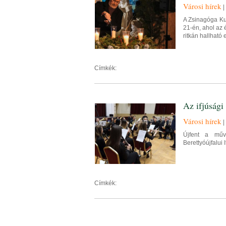
Városi hírek
|
A Zsinagóga Ku
21-én, ahol az
ritkán hallható
Címkék:
Az ifjúsági
Városi hírek
|
Újfent a műve
Berettyóújfalui
Címkék: