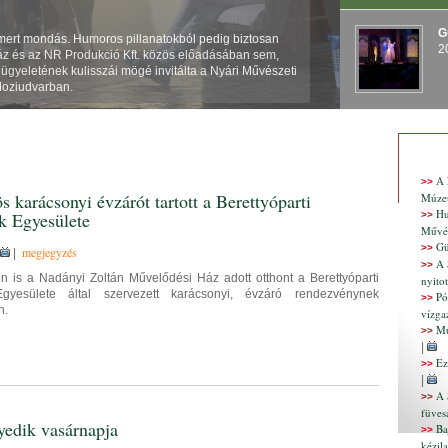
G
ismert mondás. Humoros pillanatokból pedig biztosan
2
áz és az NR Produkció Kft. közös előadásában sem,
ügyeletének kulisszái mögé invitálta a Nyári Művészeti
Moziudvarban.
A 
>>
s karácsonyi évzárót tartott a Berettyóparti
Múze
Hu
k Egyesülete
>>
Művés
Gü
>>
megjegyzés
|
A 
>>
 is a Nadányi Zoltán Művelődési Ház adott otthont a Berettyóparti
nyito
gyesülete által szervezett karácsonyi, évzáró rendezvénynek
Pó
>>
n.
vízga
Mú
>>
|
Ez
>>
|
A 
>>
füves
yedik vasárnapja
Ba
>>
kézil