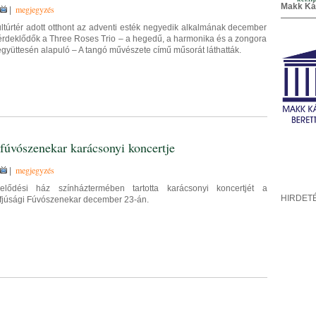
Makk Ká
megjegyzés
|
ltúrtér adott otthont az adventi esték negyedik alkalmának december
 érdeklődők a Three Roses Trio – a hegedű, a harmonika és a zongora
 együttesén alapuló – A tangó művészete című műsorát láthatták.
 fúvószenekar karácsonyi koncertje
megjegyzés
|
lődési ház színháztermében tartotta karácsonyi koncertjét a
HIRDET
 Ifjúsági Fúvószenekar december 23-án.