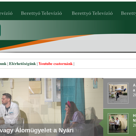
lunk
Elérhetőségünk
Youtube csatornánk
|
|
|
A
a
2
H
N
2
áncházig – így telt a Bihari
vagy Álomügyelet a Nyári
eti Fesztiválon