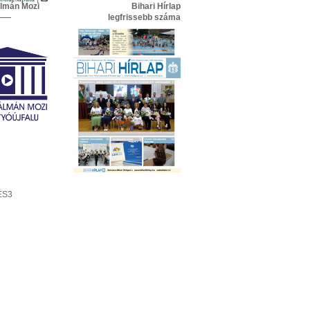
lmán Mozi
Bihari Hírlap
legfrissebb száma
ÉS3