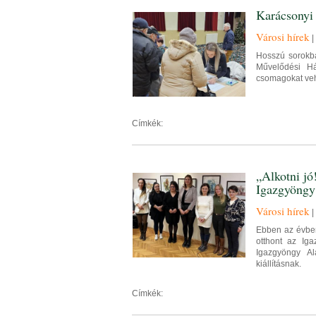
Karácsonyi
Városi hírek
|
Hosszú sorokba
Művelődési Há
csomagokat vehe
Címkék:
„Alkotni jó!
Igazgyöngy
Városi hírek
|
Ebben az évben
otthont az Ig
Igazgyöngy Al
kiállításnak.
Címkék: