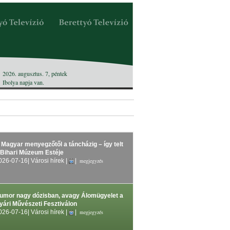
2026. augusztus. 7, péntek
Ibolya
napja van.
 Magyar menyegzőtől a táncházig – így telt
 Bihari Múzeum Estéje
026-07-16
| Városi hírek |
|
megjegyzés
umor nagy dózisban, avagy Álomügyelet a
yári Művészeti Fesztiválon
026-07-16
| Városi hírek |
|
megjegyzés