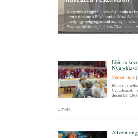
A nevetés a legjobb orvosság – tartja az 
nem volt hiány a Békéscsabai Jókai Szính
amely egy belgyógyászati osztály éjszakai 
Fesztivál közönségét június 23-án este a 
Idén is közö
Nyugdíjaso
Városi hírek
|
Ebben az évben
Nyugdíjasok E
december 18-á
Címkék:
Advent neg