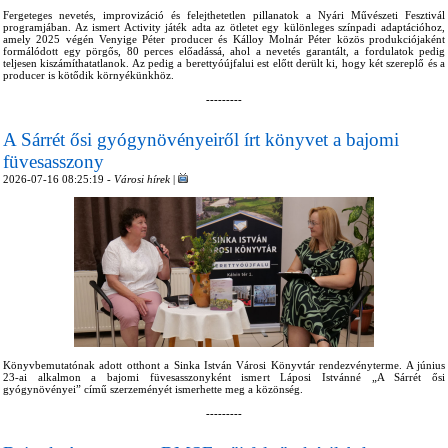
Fergeteges nevetés, improvizáció és felejthetetlen pillanatok a Nyári Művészeti Fesztivál
programjában. Az ismert Activity játék adta az ötletet egy különleges színpadi adaptációhoz,
amely 2025 végén Venyige Péter producer és Kálloy Molnár Péter közös produkciójaként
formálódott egy pörgős, 80 perces előadássá, ahol a nevetés garantált, a fordulatok pedig
teljesen kiszámíthatatlanok. Az pedig a berettyóújfalui est előtt derült ki, hogy két szereplő és a
producer is kötődik környékünkhöz.
---------
A Sárrét ősi gyógynövényeiről írt könyvet a bajomi
füvesasszony
2026-07-16 08:25:19 -
Városi hírek
|
Könyvbemutatónak adott otthont a Sinka István Városi Könyvtár rendezvényterme. A június
23-ai alkalmon a bajomi füvesasszonyként ismert Láposi Istvánné „A Sárrét ősi
gyógynövényei” című szerzeményét ismerhette meg a közönség.
---------