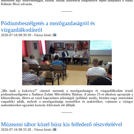
ismételten egy sztárvendéggel, ezúttal Szulák Andreával kiegészülve lépett színpadra a Makk
Kálmán Mozi udvarán.
---------
Pódiumbeszélgetés a mezőgazdaságról és
vízgazdálkodásról
2026-07-16 08:39:39 -
Városi hírek
|
„Mit iszik a kukorica?” címmel tartottak a mezőgazdaságot és vízgazdálkodást érintő
pódiumbeszélgetést a Nadányi Zoltán Művelődési Házban. A június 25-ei alkalom apropóját a
klímaváltozás, illetve az ezzel kapcsolatos jelenségek (például: aszály, hirtelen nagy intenzitású
csapadék) adták, melyek a mezőgazdasági termelőket és szakértőket, valamint a vízügyi
szakembereket egyaránt komoly kihívások elé állítják.
---------
Múzeumi tábor közel húsz kis felfedező részvételével
2026-07-16 08:33:28 -
Városi hírek
|