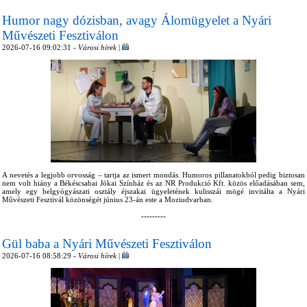
Humor nagy dózisban, avagy Álomügyelet a Nyári
Művészeti Fesztiválon
2026-07-16 09:02:31 -
Városi hírek
|
A nevetés a legjobb orvosság – tartja az ismert mondás. Humoros pillanatokból pedig biztosan
nem volt hiány a Békéscsabai Jókai Színház és az NR Produkció Kft. közös előadásában sem,
amely egy belgyógyászati osztály éjszakai ügyeletének kulisszái mögé invitálta a Nyári
Művészeti Fesztivál közönségét június 23-án este a Moziudvarban.
---------
Gül baba a Nyári Művészeti Fesztiválon
2026-07-16 08:58:29 -
Városi hírek
|