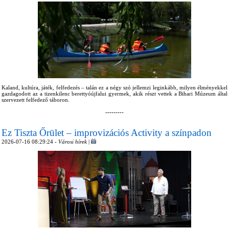
Kaland, kultúra, játék, felfedezés – talán ez a négy szó jellemzi leginkább, milyen élményekkel
gazdagodott az a tizenkilenc berettyóújfalui gyermek, akik részt vettek a Bihari Múzeum által
szervezett felfedező táboron.
---------
Ez Tiszta Őrület – improvizációs Activity a színpadon
2026-07-16 08:29:24 -
Városi hírek
|