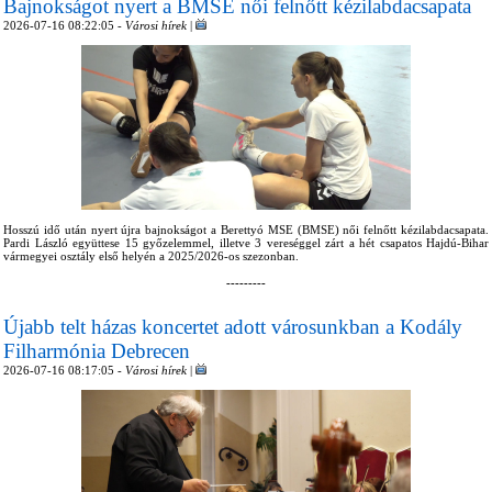
Bajnokságot nyert a BMSE női felnőtt kézilabdacsapata
2026-07-16 08:22:05 -
Városi hírek
|
Hosszú idő után nyert újra bajnokságot a Berettyó MSE (BMSE) női felnőtt kézilabdacsapata.
Pardi László együttese 15 győzelemmel, illetve 3 vereséggel zárt a hét csapatos Hajdú-Bihar
vármegyei osztály első helyén a 2025/2026-os szezonban.
---------
Újabb telt házas koncertet adott városunkban a Kodály
Filharmónia Debrecen
2026-07-16 08:17:05 -
Városi hírek
|