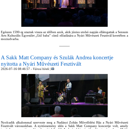
Egészen 1590-ig utaztak vissza az időben azok, akik június utolsó napján ellátogattak a Sensum
Arts Kulturális Egyesület „Gül baba” című előadására a Nyári Művészeti Fesztivál keretében a
moziudvarba.
---------
A Sakk Matt Company és Szulák Andrea koncertje
nyitotta a Nyári Művészeti Fesztivált
2026-07-16 08:46:57 -
Városi hírek
|
Nyolcadik alkalommal szervezte meg a Nadányi Zoltán Művelődési Ház a Nyári Művészeti
Fesztivált városunkban. A nyitóesemény idén a Sakk Matt Company koncertje volt, amely